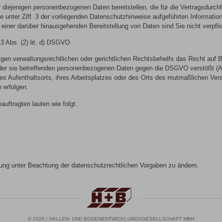
jenigen personenbezogenen Daten bereitstellen, die für die Vertragsdurchfü
 die unter Ziff. 3 der vorliegenden Datenschutzhinweise aufgeführten Informati
 einer darüber hinausgehenden Bereitstellung von Daten sind Sie nicht verpfli
3 Abs. (2) lit. d) DSGVO
gen verwaltungsrechtlichen oder gerichtlichen Rechtsbehelfs das Recht auf 
ng der sie betreffenden personenbezogenen Daten gegen die DSGVO verstößt (
hres Aufenthaltsorts, ihres Arbeitsplatzes oder des Orts des mutmaßlichen 
 erfolgen.
uftragten lauten wie folgt:
rung unter Beachtung der datenschutzrechtlichen Vorgaben zu ändern.
© 2026 / HALLEN- UND BODENENTWICKLUNGSGESELLSCHAFT MBH