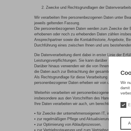
Zwecke und Rechtsgrundlagen der Datenverarbeit
Wir verarbeiten Ihre personenbezogenen Daten unter B
jeweils geltenden Fassung.
Die personenbezogenen Daten werden zum Zwecke der Erf
erhobenen oder noch zu erhebenden Daten zählen insbes
Ansprechpartner sowie die Kontakthistorie, Angebote, Be
Durchführung eines zwischen Ihnen und uns bestehenden 
Die Datenverarbeitung dient dabei in erster Linie der E
Leistungsverpflichtungen. Sie kann darüber hinaus auch
Darüber hinaus verwenden wir die von Ihnen erhobenen Da
die Daten auch zur Betrachtung der gesamten Kundenbezi
Coo
Als Rechtsgrundlage für diese Verarbeitung personenbezo
Wir n
personenbezogener Daten erheben wir von unseren Gesch
damit 
Weiterhin verarbeiten wir personenbezogene Daten auch z
verbe
insbesondere aus den Vorschriften des Handelsgesetzbu
Ihre Daten verarbeiten wir auch, um berechtigte Interess
E
• für Zwecke der unternehmenseigenen IT, im Speziellen da
• zur regelmäßigen Pflege und Aktualisierung der Adress
A
• zur Optimierung von Ablaufprozessen,
• zur Vertriebssteuerung und zum Vertriebscontrolling,