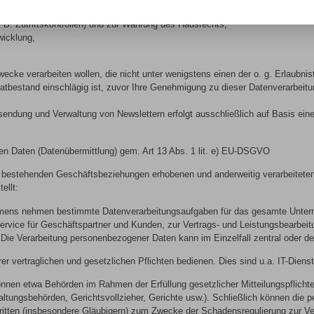
ung bei rechtlichen Streitigkeiten,
B. Zutrittskontrollen) und zur Wahrung des Hausrechts,
wicklung,
cke verarbeiten wollen, die nicht unter wenigstens einen der o. g. Erlaubnist
istatbestand einschlägig ist, zuvor Ihre Genehmigung zu dieser Datenverarbe
ndung und Verwaltung von Newslettern erfolgt ausschließlich auf Basis einer
n Daten (Datenübermittlung) gem. Art 13 Abs. 1 lit. e) EU-DSGVO
bestehenden Geschäftsbeziehungen erhobenen und anderweitig verarbeitete
ellt:
ehmens nehmen bestimmte Datenverarbeitungsaufgaben für das gesamte Unterne
Service für Geschäftspartner und Kunden, zur Vertrags- und Leistungsbearbe
Die Verarbeitung personenbezogener Daten kann im Einzelfall zentral oder de
erer vertraglichen und gesetzlichen Pflichten bedienen. Dies sind u.a. IT-Dien
nen etwa Behörden im Rahmen der Erfüllung gesetzlicher Mitteilungspflichte
altungsbehörden, Gerichtsvollzieher, Gerichte usw.). Schließlich können die
ritten (insbesondere Gläubigern) zum Zwecke der Schadensregulierung zur Ve