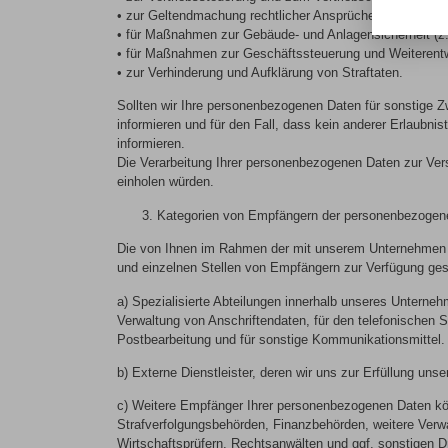
• zur Geltendmachung rechtlicher Ansprüche und Verteidig
• für Maßnahmen zur Gebäude- und Anlagensicherheit (z. 
• für Maßnahmen zur Geschäftssteuerung und Weiterent
• zur Verhinderung und Aufklärung von Straftaten.
Sollten wir Ihre personenbezogenen Daten für sonstige Zwe
informieren und für den Fall, dass kein anderer Erlaubn
informieren.
Die Verarbeitung Ihrer personenbezogenen Daten zur Verse
einholen würden.
Kategorien von Empfängern der personenbezogene
Die von Ihnen im Rahmen der mit unserem Unternehmen 
und einzelnen Stellen von Empfängern zur Verfügung gest
a) Spezialisierte Abteilungen innerhalb unseres Untern
Verwaltung von Anschriftendaten, für den telefonischen 
Postbearbeitung und für sonstige Kommunikationsmittel. 
b) Externe Dienstleister, deren wir uns zur Erfüllung uns
c) Weitere Empfänger Ihrer personenbezogenen Daten kön
Strafverfolgungsbehörden, Finanzbehörden, weitere Verw
Wirtschaftsprüfern, Rechtsanwälten und ggf. sonstigen D