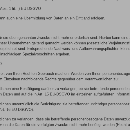
 Abs. 1 lit. f) EU-DSGVO
n auch eine Übermittlung von Daten an ein Drittland erfolgen.
r die oben genannten Zwecke nicht mehr erforderlich sind. Hierbei kann ein
nser Unternehmen geltend gemacht werden können (gesetzliche Verjährungsfris
verpflichtet sind. Entsprechende Nachweis- und Aufbewahrungspflichten könn
schlägigen Spezialvorschriften ergeben.
VO
eit von Ihren Rechten Gebrauch machen. Werden von Ihnen personenbezogene D
m Einzelnen nachfolgende Rechte gegenüber dem Verantwortlichen zu:
ichen eine Bestätigung darüber zu verlangen, ob sie betreffende personenbezo
n Daten und auf die in Art. 15 EU-DSGVO im einzelnen aufgeführten Informat
ichen unverzüglich die Berichtigung sie betreffender unrichtiger personenbe
(Art. 16 EU-DSGVO).
lichen zu verlangen, dass sie betreffende personenbezogene Daten unverzügli
wenn die Daten für die verfolgten Zwecke nicht mehr benötigt werden (Recht 