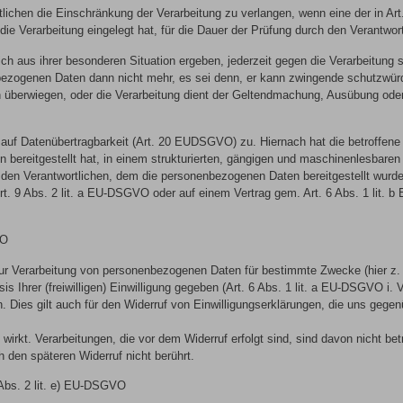
tlichen die Einschränkung der Verarbeitung zu verlangen, wenn eine der in
die Verarbeitung eingelegt hat, für die Dauer der Prüfung durch den Verantwort
ich aus ihrer besonderen Situation ergeben, jederzeit gegen die Verarbeitung
nbezogenen Daten dann nicht mehr, es sei denn, er kann zwingende schutzwürd
on überwiegen, oder die Verarbeitung dient der Geltendmachung, Ausübung ode
 auf Datenübertragbarkeit (Art. 20 EUDSGVO) zu. Hiernach hat die betroffene
 bereitgestellt hat, in einem strukturierten, gängigen und maschinenlesbaren
en Verantwortlichen, dem die personenbezogenen Daten bereitgestellt wurden, 
t. 9 Abs. 2 lit. a EU-DSGVO oder auf einem Vertrag gem. Art. 6 Abs. 1 lit. b
VO
zur Verarbeitung von personenbezogenen Daten für bestimmte Zwecke (hier z. 
is Ihrer (freiwilligen) Einwilligung gegeben (Art. 6 Abs. 1 lit. a EU-DSGVO i
den. Dies gilt auch für den Widerruf von Einwilligungserklärungen, die uns ge
t wirkt. Verarbeitungen, die vor dem Widerruf erfolgt sind, sind davon nicht be
 den späteren Widerruf nicht berührt.
 Abs. 2 lit. e) EU-DSGVO